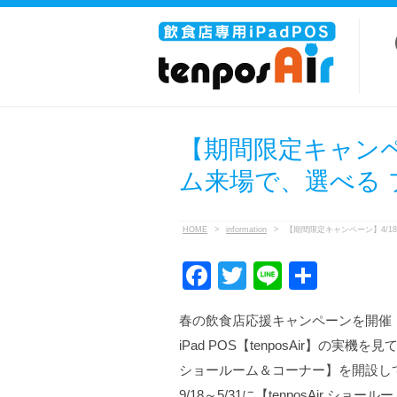
【期間限定キャンペー
ム来場で、選べる 
HOME
>
information
>
【期間限定キャンペーン】4/1
F
T
Li
共
a
wi
n
有
春の飲食店応援キャンペーンを開催
c
tt
e
iPad POS【tenposAir】の実
e
er
ショールーム＆コーナー】を開設し
b
9/18～5/31に【tenposAir