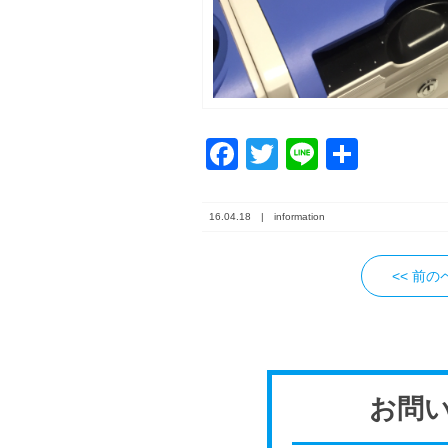
F
T
Li
共
a
wi
n
有
c
tt
e
16.04.18 |
information
e
er
b
<< 前
o
o
k
お問