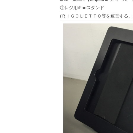
o
①レジ用iPadスタンド
o
(ＲＩＧＯＬＥＴＴＯ等を運営する
k