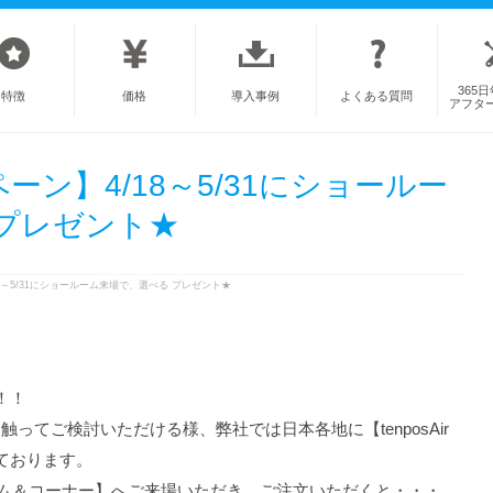
365
特徴
価格
導入事例
よくある質問
アフタ
ン】4/18～5/31にショールー
プレゼント★
8～5/31にショールーム来場で、選べる プレゼント★
！！
機を見て触ってご検討いただける様、弊社では日本各地に【tenposAir
ております。
 ショールーム＆コーナー】へご来場いただき、ご注文いただくと・・・