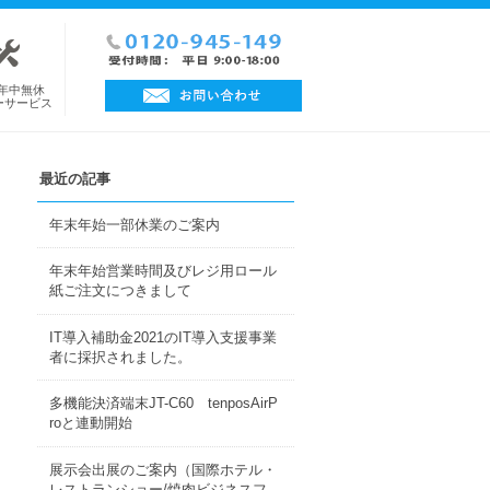
日年中無休
ーサービス
最近の記事
年末年始一部休業のご案内
年末年始営業時間及びレジ用ロール
紙ご注文につきまして
IT導入補助金2021のIT導入支援事業
者に採択されました。
多機能決済端末JT-C60 tenposAirP
roと連動開始
展示会出展のご案内（国際ホテル・
レストランショー/焼肉ビジネスフ