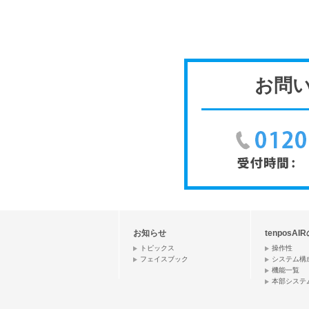
お問
お知らせ
tenposAI
トピックス
操作性
フェイスブック
システム構
機能一覧
本部システ