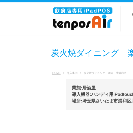
炭火焼ダイニング 
HOME
>
導入事例
>
炭火焼ダイニング 楽笑 北浦和店
業態:居酒屋
導入機器:ハンディ用iPodtou
場所:埼玉県さいたま市浦和区北浦