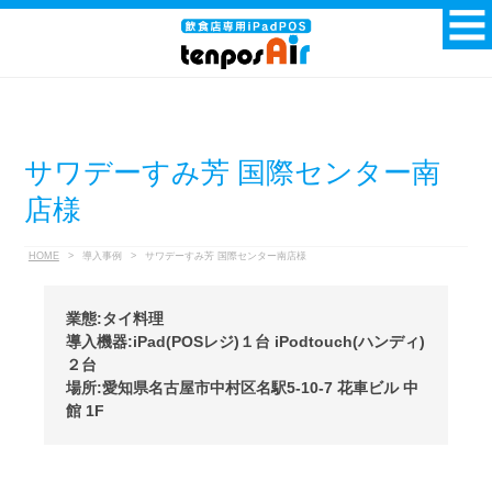
サワデーすみ芳 国際センター南
店様
HOME
>
導入事例
>
サワデーすみ芳 国際センター南店様
業態:タイ料理
導入機器:iPad(POSレジ)１台 iPodtouch(ハンディ)
２台
場所:愛知県名古屋市中村区名駅5-10-7 花車ビル 中
館 1F