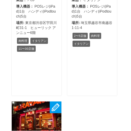
業態：
バル
業態：
イタリアン
導入機器：
POSレジ(iPa
導入機器：
POSレジ(iPa
d)1台 ハンディ(iPodtou
d)1台 ハンディ(iPodtou
ch)5台
ch)5台
場所:
東京都渋谷区宇田川
場所:
埼玉県越谷市南越谷
町31-1 ヒューリック ア
1-11-4
ンニュー6階
2〜5店舗
肉料理
肉料理
イタリアン
イタリアン
11〜30店舗