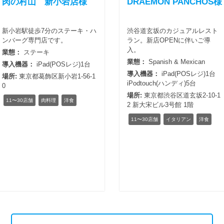
肉の村山 新小岩店様
DRAEMON PANCHOS様
新小岩駅徒歩7分のステーキ・ハ
渋谷道玄坂のカジュアルレスト
ンバーグ専門店です。
ラン。新店OPENに伴いご導
入。
業態：
ステーキ
業態：
Spanish & Mexican
導入機器：
iPad(POSレジ)1台
導入機器：
iPad(POSレジ)1台
場所:
東京都葛飾区新小岩1-56-1
iPodtouch(ハンディ)5台
0
場所:
東京都渋谷区道玄坂2-10-1
11〜30店舗
肉料理
洋食
2 新大宋ビル3号館 1階
11〜30店舗
イタリアン
洋食