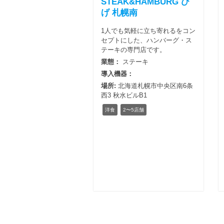
STEAK&HAMBURG ひ
げ 札幌南
1人でも気軽に立ち寄れるをコン
セプトにした、ハンバーグ・ス
テーキの専門店です。
業態：
ステーキ
導入機器：
場所:
北海道札幌市中央区南6条
西3 秋水ビルB1
洋食
2〜5店舗