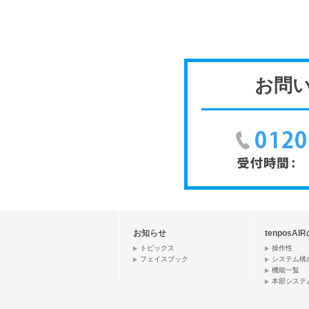
お問
お知らせ
tenposAI
トピックス
操作性
フェイスブック
システム構
機能一覧
本部システ