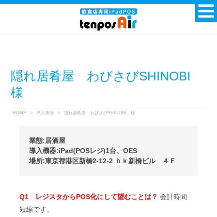
隠れ居肴屋 わびさびSHINOBI
様
HOME
>
導入事例
>
隠れ居肴屋 わびさびSHINOBI 様
業態:居酒屋
導入機器:iPad(POSレジ)1台、OES
場所:東京都港区新橋2-12-2 ｈｋ新橋ビル ４Ｆ
Q1 レジスタからPOS化にして望むことは？
会計時間
短縮です。