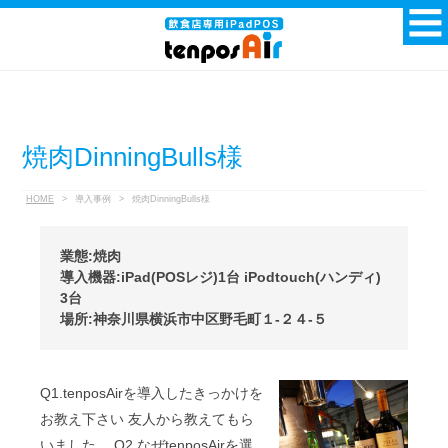
焼肉DinningBulls様
HOME
>
導入事例
>
焼肉DinningBulls様
業態:焼肉
導入機器:iPad(POSレジ)1台 iPodtouch(ハンディ)
3台
場所:神奈川県横浜市中区野毛町１-２４-５
Q1.tenposAirを導入したきっかけを
お教え下さい 友人から教えてもら
いました。 Q2.なぜtenposAirを選