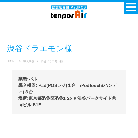
渋谷ドラエモン様
HOME
>
導入事例
>
渋谷ドラエモン様
業態:バル
導入機器:iPad(POSレジ)１台 iPodtouch(ハンデ
ィ)５台
場所:東京都渋谷区渋谷1-25-6 渋谷パークサイド共
同ビル B1F