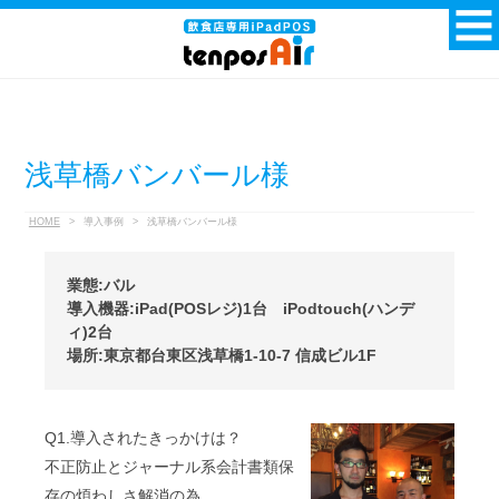
浅草橋バンバール様
HOME
>
導入事例
>
浅草橋バンバール様
業態:バル
導入機器:iPad(POSレジ)1台 iPodtouch(ハンデ
ィ)2台
場所:東京都台東区浅草橋1-10-7 信成ビル1F
Q1.導入されたきっかけは？
不正防止とジャーナル系会計書類保
存の煩わしさ解消の為