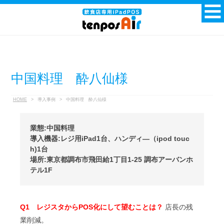
中国料理 酔八仙様
HOME
>
導入事例
>
中国料理 酔八仙様
業態:中国料理
導入機器:レジ用iPad1台、ハンディ―（ipod touc
h)1台
場所:東京都調布市飛田給1丁目1-25 調布アーバンホ
テル1F
Q1 レジスタからPOS化にして望むことは？
店長の残
業削減。