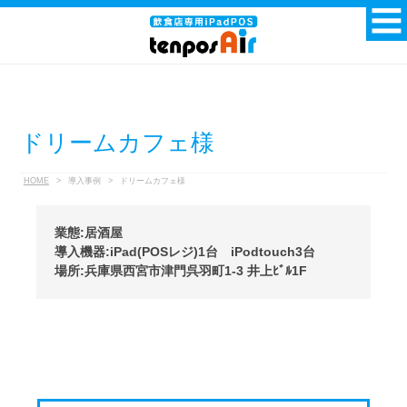
ドリームカフェ様
HOME
>
導入事例
>
ドリームカフェ様
業態:居酒屋
導入機器:iPad(POSレジ)1台 iPodtouch3台
場所:兵庫県西宮市津門呉羽町1-3 井上ﾋﾞﾙ1F