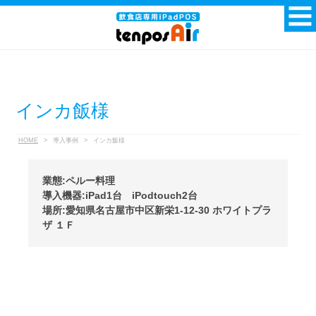
インカ飯様
HOME
>
導入事例
>
インカ飯様
業態:ペルー料理
導入機器:iPad1台 iPodtouch2台
場所:愛知県名古屋市中区新栄1-12-30 ホワイトプラ
ザ １Ｆ