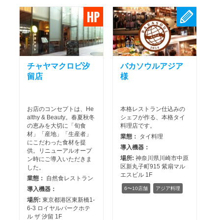
チャヤマクロビ汐
バカソウルアジア
留店
様
お店のコンセプトは、He
本格レストラン仕込みの
althy & Beauty。春夏秋冬
シェフが作る、本格タイ
の恵みを大切に「旬食
料理店です。
材」「産地」「生産者」
業態：
タイ料理
にこだわった食材を提
導入機器：
供。リニューアルオープ
場所:
神奈川県川崎市中原
ン時にご導入いただきま
区新丸子町915 紫扇マル
した。
エスビル 1F
業態：
自然食レストラン
導入機器：
6〜10店舗
アジア料理
場所:
東京都港区東新橋1-
6-3 ロイヤルパークホテ
ル ザ 汐留 1F