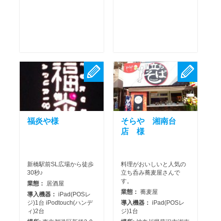
福炎や様
そらや 湘南台
店 様
新橋駅前SL広場から徒歩
料理がおいしいと人気の
30秒♪
立ち呑み蕎麦屋さんで
す。
業態：
居酒屋
業態：
蕎麦屋
導入機器：
iPad(POSレ
ジ)1台 iPodtouch(ハンデ
導入機器：
iPad(POSレ
ィ)2台
ジ)1台