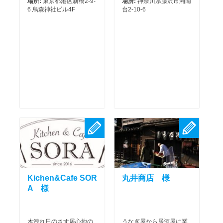
場所:
東京都港区新橋2-9-
場所:
神奈川県藤沢市湘南
6 烏森神社ビル4F
台2-10-6
Kichen&Cafe SOR
丸井商店 様
A 様
木洩れ日のさす居心地の
うなぎ屋から居酒屋に業