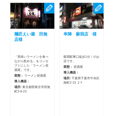
麺匠えい蔵 田無
串陣 蘇我店 様
店様
「美味いラーメンを食べ
蘇我駅東口徒歩1分！のお
ながら飲める」をコンセ
店です。
プトにした「ラーメン居
業態：
居酒屋
酒屋」です。
導入機器：
業態：
ラーメン居酒屋
場所:
千葉県千葉市中央区
導入機器：
南町2-15 ２Ｆ
場所:
東京都西東京市田無
町3-9-23