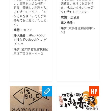
いい空間を大切な仲間・
態変更。根津にお店を構
家族、美味しい料理と共
え、地域の皆様のご来店
にお過ごし下さい。「お
をお待ちしています。
かえりなさい」そんな気
業態：
居酒屋
持ちでお出迎えいたしま
導入機器：
す。
場所:
東京都台東区谷中1-
業態：
カフェ
4-2
導入機器：
iPad(POSレ
ジ)1台 iPodtouch(ハンデ
ィ)１台
場所:
愛知県名古屋市東区
泉３丁目３０－４－２