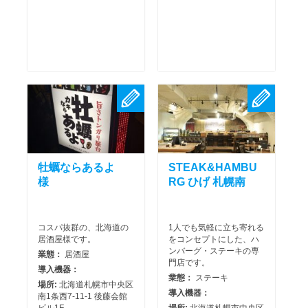
牡蠣ならあるよ
STEAK&HAMBU
様
RG ひげ 札幌南
コスパ抜群の、北海道の
1人でも気軽に立ち寄れる
居酒屋様です。
をコンセプトにした、ハ
ンバーグ・ステーキの専
業態：
居酒屋
門店です。
導入機器：
業態：
ステーキ
場所:
北海道札幌市中央区
導入機器：
南1条西7-11-1 後藤会館
ビル1F
場所:
北海道札幌市中央区