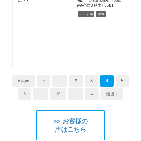
南6条西3 秋水ビルB1
2〜5店舗
洋食
« 先頭
«
...
2
3
4
5
6
...
10
...
»
最後 »
>> お客様の
声はこちら