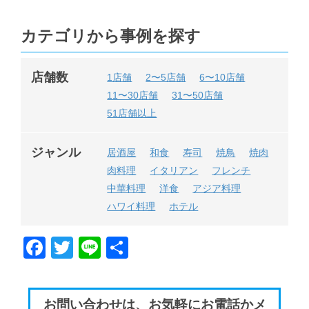
カテゴリから事例を探す
店舗数
1店舗
2〜5店舗
6〜10店舗
11〜30店舗
31〜50店舗
51店舗以上
ジャンル
居酒屋
和食
寿司
焼鳥
焼肉
肉料理
イタリアン
フレンチ
中華料理
洋食
アジア料理
ハワイ料理
ホテル
F
T
Li
共
a
wi
n
有
c
tt
e
お問い合わせは、お気軽にお電話かメ