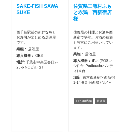
SAKE-FISH SAWA
佐賀県三瀬村ふも
SUKE
と赤鶏 西新宿店
様
西千葉駅前の新鮮な魚と
佐賀県の料理とお酒を西
お寿司が楽しめる居酒屋
新宿で堪能。お酒の種類
です。
も豊富にご用意いしてい
ます。
業態：
居酒屋
業態：
居酒屋
導入機器：
OES
導入機器：
iPad(POSレ
場所:
千葉市中央区春日2-
ジ)1台 iPodtouch(ハンデ
23-6 NCビル ２F
ィ)４台
場所:
東京都新宿区西新宿
1-14-6 新宿西勢ビル4F
...
11〜30店舗
居酒屋