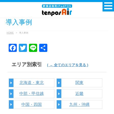
導入事例
HOME
>
導入事例
F
T
Li
共
a
wi
n
有
c
tt
e
エリア別索引
( → 全てのエリアを見る )
e
er
b
北海道・東北
関東
o
中部・甲信越
近畿
o
k
中国・四国
九州・沖縄